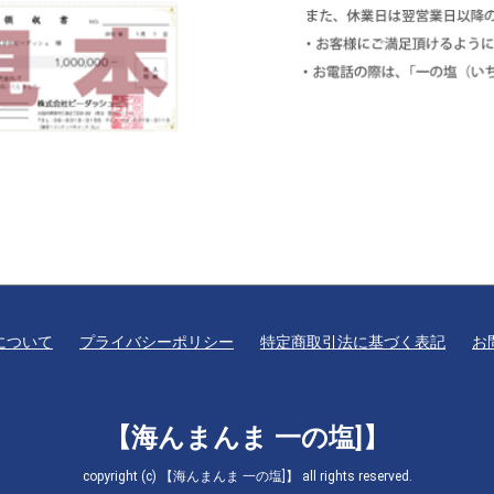
について
プライバシーポリシー
特定商取引法に基づく表記
お
【海んまんま 一の塩]】
copyright (c) 【海んまんま 一の塩]】 all rights reserved.