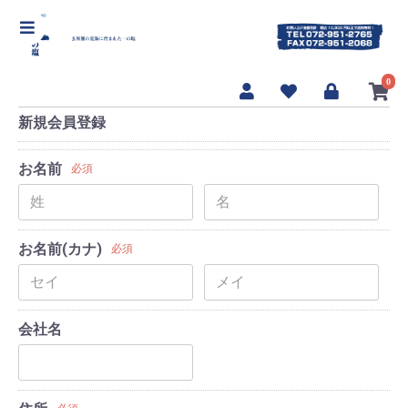
【海んまんま 一の塩]】
0
新規会員登録
お名前
必須
お名前(カナ)
必須
会社名